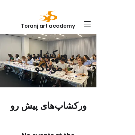
Toranj art academy
ورکشاپ‌
موناکو
ورکشاپ‌های پیش رو