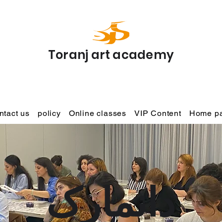
Toranj art academy
ntact us
policy
Online classes
VIP Content
Home p
دانمارک