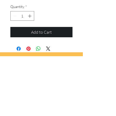
Quantity
*
Add to Cart
info@toranjartacademy.com
+33 6 09 97 27 31