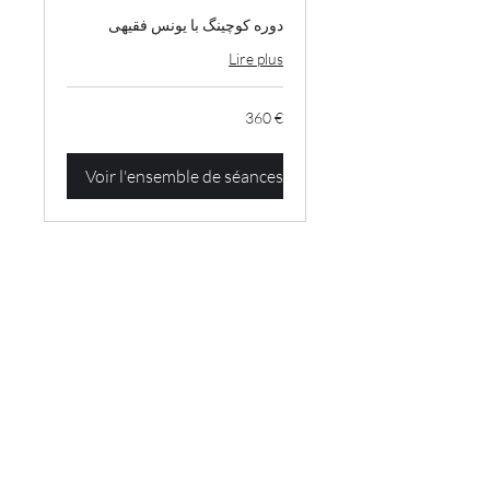
دوره کوچینگ با یونس فقیهی
Lire plus
360
360 €
euros
Voir l'ensemble de séances
کلاس آنلاین خصوصی -