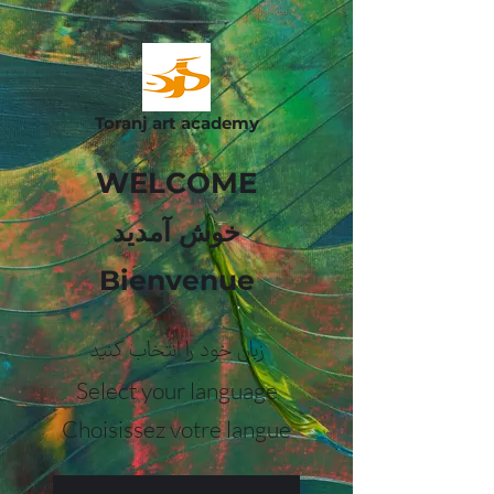
Toranj art academy
WELCOME
خوش آمدید
Bienvenue
زبان خود را انتخاب کنید
Select your language
Choisissez votre langue