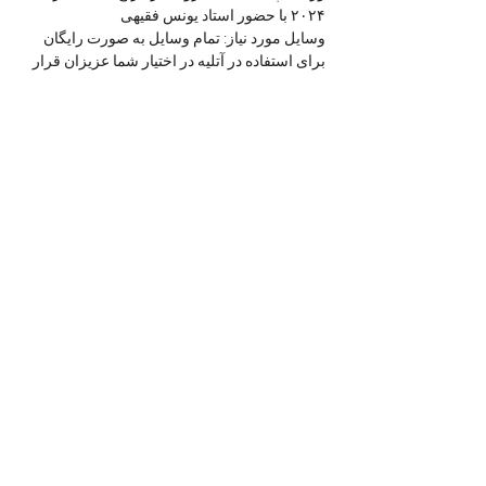
۲۰۲۴ با حضور استاد یونس فقیهی
وسایل مورد نیاز: تمام وسایل به صورت رایگان 
برای استفاده در آتلیه در اختیار شما عزیزان قرار 
خواهد گرفت. در انتها طراحی اسم خود به انضمام 
دسترسی به ۵ جلسه از آموزش آفلاین خط ترنج 
را به عنوان هدیه خواهید داشت.
info@toranjartacademy.com
+33 6 09 97 27 31
Find us on Instagram