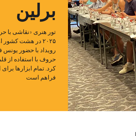
برلین
تور هنری «نقاشی با حر
۲۰۲۵ در هشت کشور ا
رویداد با حضور یونس ف
حروف با استفاده از قلم
کرد. تمام ابزارها برای