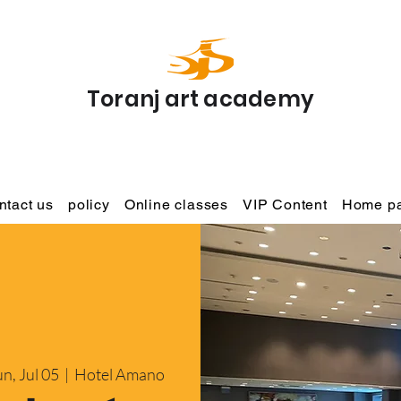
Toranj art academy
ntact us
policy
Online classes
VIP Content
Home p
n, Jul 05
  |  
Hotel Amano