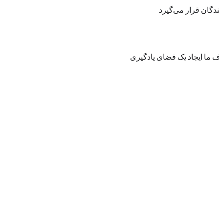
د مبتدی و چه کسانی که تجربه‌ی هنری دارند. هدف ما ایجاد یک فضای یادگیری 