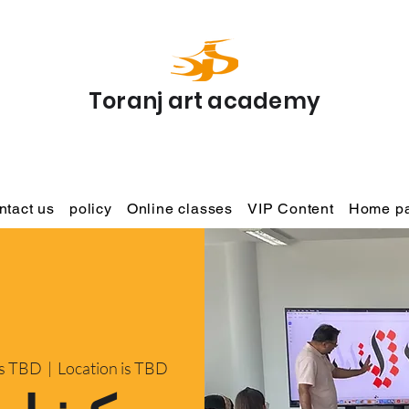
Toranj art academy
ntact us
policy
Online classes
VIP Content
Home p
is TBD
  |  
Location is TBD