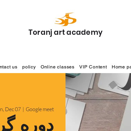
Toranj art academy
ntact us
policy
Online classes
VIP Content
Home p
n, Dec 07
  |  
Google meet
دوره گر