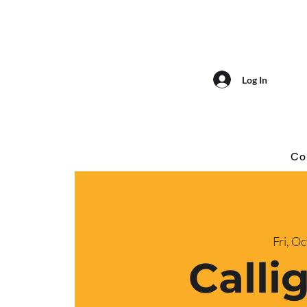
Log In
Co
Fri, Oc
Calli