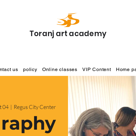
Toranj art academy
ntact us
policy
Online classes
VIP Content
Home p
t 04
  |  
Regus City Center
graphy