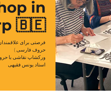
hop in
p 🇧🇪
فرصتی برای علاقمندان 
حروف فارسی )
استاد یونس فقیهی