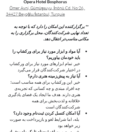
Opera Hotel Bosphorus	
Ömer Avni, Gümüşsuyu, İnönü Cd. No:26, 
34427 Beyoğlu/İstanbul, Turquie
** برگزارکننده این امکان را دارد که با توجه به 
تعداد نهایی شرکت‌کنندگان، محل برگزاری را به 
مکانی مناسب‌تر انتقال دهد.
آیا مواد و ابزار مورد نیاز برای ورکشاپ را 
باید خودمان بیاوریم؟
خیر. تمام ابزارهای مورد نیاز برای ورکشاپ 
در اختیار شرکت‌کنندگان قرار می‌گیرد
آیا نیاز به پیش‌زمینه هنری دارم؟
خیر. این ورکشاپ برای همه مناسب است؛ 
چه افراد مبتدی و چه کسانی که تجربه‌ی 
هنری دارند. هدف ما ایجاد یک فضای یادگیری 
خلاقانه و لذت‌بخش برای همه 
شرکت‌کنندگان است
آیا امکان کنسل کردن ثبت‌نام وجود دارد؟
 بله، اما شرایط لغو و بازپرداخت به صورت 
زیر خواهد بود
در صورت 
لغو ثبت‌نام تا یک ماه پیش از 