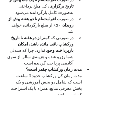
تاریخ برگزاری
، کل مبلغ پرداختی 
به‌صورت کامل بازگردانده می‌شود
در صورت 
لغو ثبت‌نام تا دو هفته پیش از 
رویداد
، ۵۰٪ از مبلغ بازگردانده خواهد 
شد
در صورتی که 
کمتر از دو هفته تا تاریخ 
ورکشاپ باقی مانده باشد، امکان 
بازپرداخت وجود ندارد
، چرا که صندلی 
شما رزرو شده و هزینه‌ی سالن از سوی 
آکادمی پرداخت گردیده است
مدت زمان ورکشاپ چقدر است؟
مدت زمان کل ورکشاپ حدود 3 ساعت 
است که شامل دو بخش آموزشی و یک 
بخش معرفی منابع، همراه با یک استراحت 
کوتاه می باشد  
آیا می‌توانم کودک خود را به عنوان همراه به 
ورکشاپ بیاورم؟
به دلیل ماهیت آموزشی و تمرکز هنرجویان، 
فضای رویداد صرفاً برای شرکت‌کنندگان 
بزرگسال و کودکان بالای ۱۰ سال که بلیط 
تهیه کرده اند طراحی شده است.