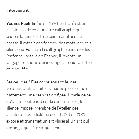
Intervenant :
Younes Faghihi
(né en 1981 en Iran) est un 
artiste plasticien et maître calligraphe qui 
sculpte la tension. Il ne peint pas, il appuie, il 
presse, il extrait des formes, des mots, des cris 
silencieux. Formé à la calligraphie persane dès 
l’enfance, installé en France, il invente un 
langage plastique qui mélange la peau, la lettre 
et le souffle.
Ses œuvres ? Des corps sous toile, des 
volumes prêts à naître. Chaque pièce est un 
battement, une respiration figée. Il parle de ce 
qu’on ne peut pas dire : la censure, l’exil, le 
silence imposé. Membre de l’Atelier des 
artistes en exil, diplômé de l’EESAB en 2023, il 
expose et transmet un art viscéral, un art qui 
dérange, qui répare, qui aime.