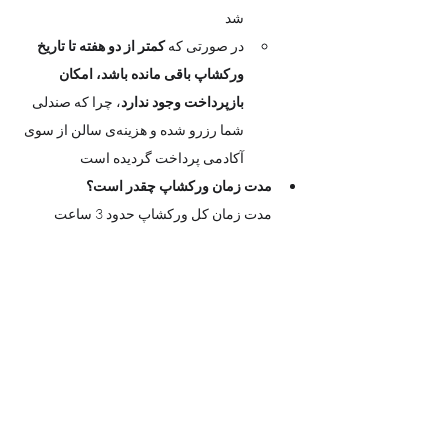
شد
در صورتی که 
کمتر از دو هفته تا تاریخ 
ورکشاپ باقی مانده باشد، امکان 
بازپرداخت وجود ندارد
، چرا که صندلی 
شما رزرو شده و هزینه‌ی سالن از سوی 
آکادمی پرداخت گردیده است
مدت زمان ورکشاپ چقدر است؟
مدت زمان کل ورکشاپ حدود 3 ساعت 
است 
آیا می‌توانم کودک خود را به عنوان همراه به 
ورکشاپ بیاورم؟
به دلیل ماهیت آموزشی و تمرکز هنرجویان، 
فضای رویداد صرفاً برای شرکت‌کنندگان 
بزرگسال و کودکان بالای ۱۰ سال که بلیط 
تهیه کرده اند طراحی شده است و
 حضور 
کودکان در فضای ورکشاپ به عنوان همراه 