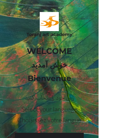
Toranj art academy
WELCOME
خوش آمدید
Bienvenue
زبان خود را انتخاب کنید
Select your language
Choisissez votre langue