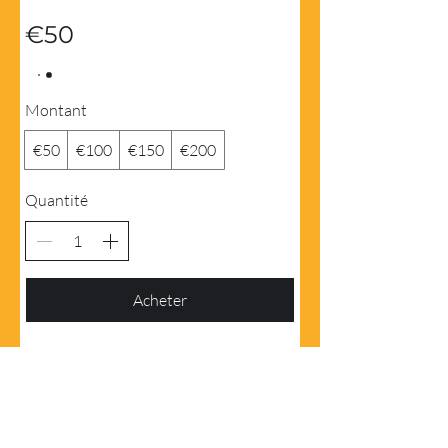
€50
Montant
€50
€100
€150
€200
Quantité
Acheter
info@toranjartacademy.com