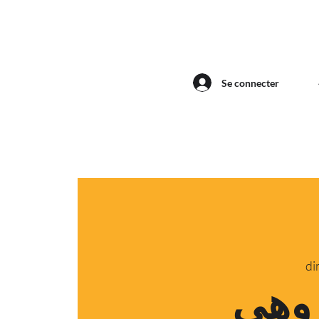
Se connecter
di
وهی