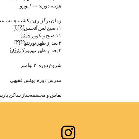
هزینه دوره: ۱۰۰ یورو
زمان برگزاری: یکشنبه‌ها، ساعت ۲۰:۰۰ تا ۲۱:۰۰ به وقت پاریس🇫🇷
۱۱صبح لس آنجلس🇺🇸
۱۱ صبح ونکوور🇨🇦
۲ بعد از ظهر تورنتو🇨🇦
۲ بعد از ظهر نیویورک🇺🇸
شروع دوره: ۲ نوامبر
مدرس دوره: یونس فقیهی
نقاش و مجسمه‌ساز ساکن پاریس