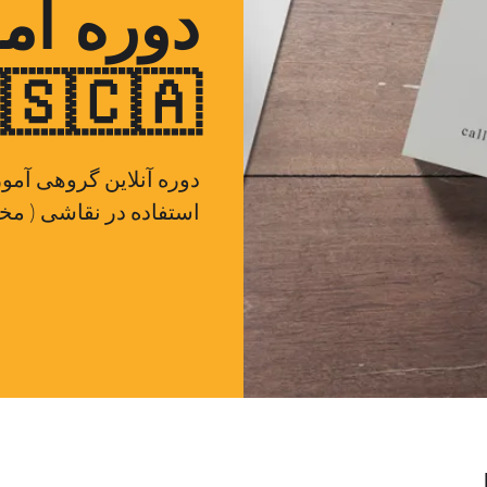
دوره آ
های ترنج🇨🇦
دوره آنلاین گروهی آم
استفاده در نقاشی ( مخص