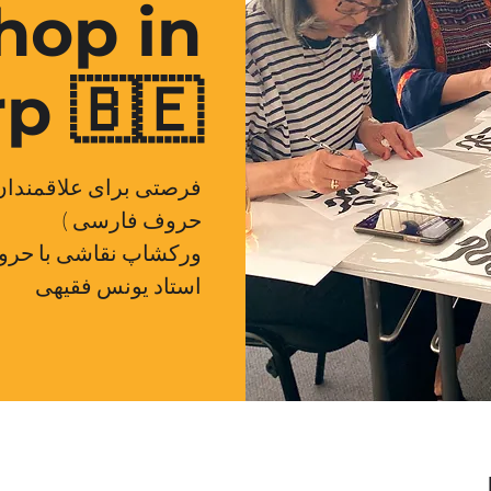
hop in
p 🇧🇪
فرصتی برای علاقمندان 
حروف فارسی )
استاد یونس فقیهی