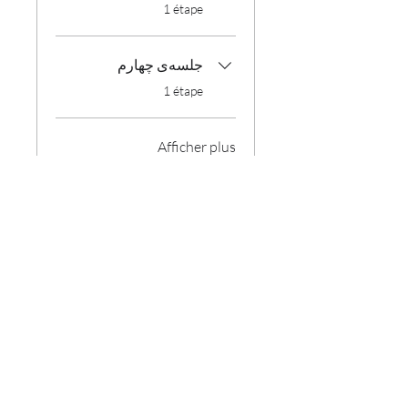
.
1 étape
جلسه‌ی چهارم
.
1 étape
Afficher plus
Instructeur(s)
Younes Faghihi