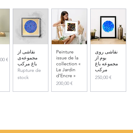
نقاشی از
Peinture
نقاشی روی
مجموعه‌ی
issue de la
بوم از
al
ix promotionnel
,00 €
باغ مرکب
collection «
مجموعه باغ
Le Jardin
مرکب
Rupture de
d’Encre »
Prix
stock
250,00 €
Prix
200,00 €