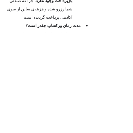
بازپرداخت وجود ندارد
، چرا که صندلی 
شما رزرو شده و هزینه‌ی سالن از سوی 
آکادمی پرداخت گردیده است
مدت زمان ورکشاپ چقدر است؟
مدت زمان کل ورکشاپ حدود 2 ساعت  
است 
آیا می‌توانم کودک خود را به عنوان همراه به 
ورکشاپ بیاورم؟
به دلیل ماهیت آموزشی و تمرکز هنرجویان، 
فضای رویداد صرفاً برای شرکت‌کنندگان 
بزرگسال و کودکان بالای ۱۰ سال که بلیط 
تهیه کرده اند طراحی شده است.
با احترام، حضور کودکان زیر ۱۰ سال در 
فضای ورکشاپ به عنوان همراه امکان‌پذیر 
نیست.
آیا می توانم برای شغل خودم در محل 