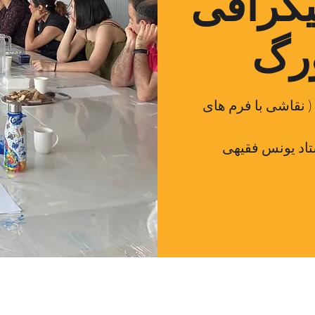
گرافی
ورگ
( نقاشی با فرم های
اد یونس فقیهی