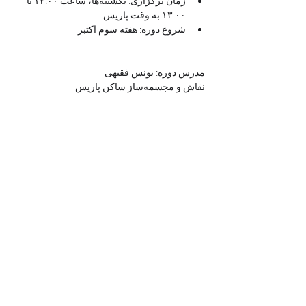
زمان برگزاری: یکشنبه‌ها، ساعت ۱۲:۰۰ تا 
۱۳:۰۰ به وقت پاریس
شروع دوره: هفته سوم اکتبر
مدرس دوره: یونس فقیهی
نقاش و مجسمه‌ساز ساکن پاریس
ثبت نام
Sale ended
Ticket type
ترم پاییز فرم ترنج
Price
€100.00
+€2.50 ticket service fee