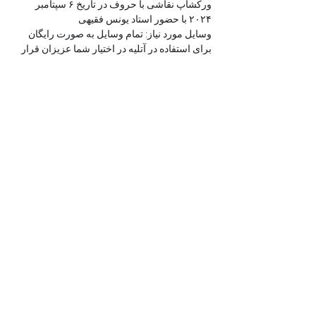
ورکشاپ نقاشی با حروف در تاریخ ۶ سپتامبر 
۲۰۲۴ با حضور استاد یونس فقیهی
وسایل مورد نیاز: تمام وسایل به صورت رایگان 
برای استفاده در آتلیه در اختیار شما عزیزان قرار 
خواهد گرفت. در انتها طراحی اسم خود به انضمام 
دسترسی به ۵ جلسه از آموزش آفلاین خط ترنج 
را به عنوان هدیه خواهید داشت.
info@toranjartacademy.com
+33 6 09 97 27 31
ما را در اینستاگرام پیدا کنید