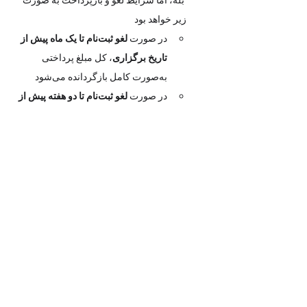
زیر خواهد بود
در صورت 
لغو ثبت‌نام تا یک ماه پیش از 
تاریخ برگزاری
، کل مبلغ پرداختی 
به‌صورت کامل بازگردانده می‌شود
در صورت 
لغو ثبت‌نام تا دو هفته پیش از 
رویداد
، ۵۰٪ از مبلغ بازگردانده خواهد 
شد
در صورتی که 
کمتر از دو هفته تا تاریخ 
ورکشاپ باقی مانده باشد، امکان 
بازپرداخت وجود ندارد
، چرا که صندلی 
شما رزرو شده و هزینه‌ی سالن از سوی 
آکادمی پرداخت گردیده است
مدت زمان ورکشاپ چقدر است؟
مدت زمان کل ورکشاپ حدود 4 ساعت 
است که شامل دو بخش آموزشی و یک 
بخش معرفی منابع، همراه با یک استراحت 