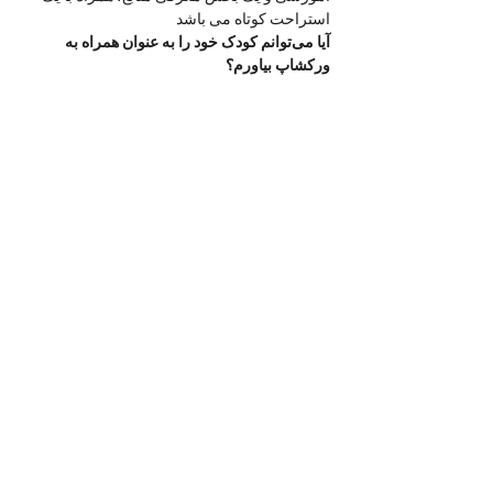
استراحت کوتاه می باشد  
آیا می‌توانم کودک خود را به عنوان همراه به 
ورکشاپ بیاورم؟
به دلیل ماهیت آموزشی و تمرکز هنرجویان، 
فضای رویداد صرفاً برای شرکت‌کنندگان 
بزرگسال طراحی شده است
با احترام، حضور کودکان در فضای ورکشاپ به 
عنوان همراه امکان‌پذیر نیست
آیا می توانم برای شغل خودم در محل برگزاری 
ورکشاپ تبلیغات انجام بدهم؟
 این ورکشاپ با 
هدف گردهمایی برای فعالیت هنری برگزار میشود 
و برای نتورکینگ و معرفی مشاغل نیاز به زمان و 
مکان مناسب به این منظور است که آکادمی ترنج 
ارایه دهنده این سرویس نمی باشد، لذا از جهت 
جلوگیری از بی نظمی و اتلاف وقت ارزشمند 
تمامی هنرجویان تبلیغات مشاغل در این رویداد 
پذیرفته نمیشود.
پیشاپیش از درک و همکاری شما سپاسگزاریم