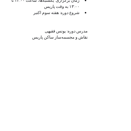
زمان برگزاری: یکشنبه‌ها، ساعت ۱۲:۰۰ تا 
۱۳:۰۰ به وقت پاریس
شروع دوره: هفته سوم اکتبر
مدرس دوره: یونس فقیهی
نقاش و مجسمه‌ساز ساکن پاریس
بلیط
Sale ended
Ticket type
ترم پاییز فرم ترنج
Price
€100.00
+€2.50 ticket service fee